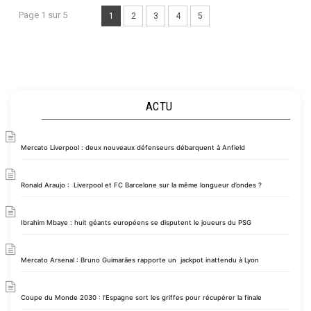
Page 1 sur 5
1
2
3
4
5
ACTU
Mercato Liverpool : deux nouveaux défenseurs débarquent à Anfield
Ronald Araujo : Liverpool et FC Barcelone sur la même longueur d’ondes ?
Ibrahim Mbaye : huit géants européens se disputent le joueurs du PSG
Mercato Arsenal : Bruno Guimarães rapporte un jackpot inattendu à Lyon
Coupe du Monde 2030 : l’Espagne sort les griffes pour récupérer la finale