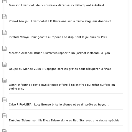
Mercato Liverpool : deux nouveaux défenseurs débarquent à Anfield
Ronald Araujo : Liverpool et FC Barcelone sur la même longueur d’ondes ?
Ibrahim Mbaye : huit géants européens se disputent le joueurs du PSG
Mercato Arsenal : Bruno Guimarães rapporte un jackpot inattendu à Lyon
Coupe du Monde 2030 : l’Espagne sort les griffes pour récupérer la finale
Gianni Infantino : cette mystérieuse affaire à six chiffres qui refait surface en
pleine crise
Crise FIFA-UEFA : Lucy Bronze brise le silence et se dit prête au boycott
Zinédine Zidane: son fils Elyaz Zidane signe au Red Star avec une clause spéciale