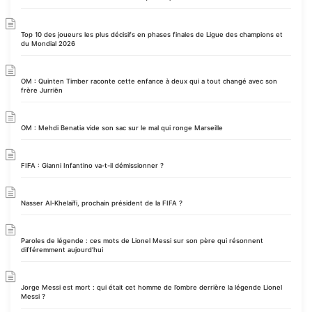
Top 10 des joueurs les plus décisifs en phases finales de Ligue des champions et
du Mondial 2026
OM : Quinten Timber raconte cette enfance à deux qui a tout changé avec son
frère Jurriën
OM : Mehdi Benatia vide son sac sur le mal qui ronge Marseille
FIFA : Gianni Infantino va-t-il démissionner ?
Nasser Al-Khelaïfi, prochain président de la FIFA ?
Paroles de légende : ces mots de Lionel Messi sur son père qui résonnent
différemment aujourd’hui
Jorge Messi est mort : qui était cet homme de l’ombre derrière la légende Lionel
Messi ?