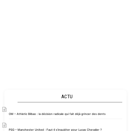
ACTU
OM – Athletic Bilbao : la décision radicale qui fait déjà grincer des dents
PSG – Manchester United : Faut-il s’inquiéter pour Lucas Chevalier ?