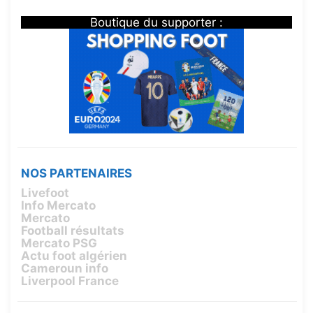
Boutique du supporter :
NOS PARTENAIRES
Livefoot
Info Mercato
Mercato
Football résultats
Mercato PSG
Actu foot algérien
Cameroun info
Liverpool France