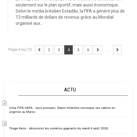
seulement sur le plan sportif, mais aussi économique.
Selon le média brésilien Estadão, la FIFA a généré plus de
13 milliards de dollars de revenus grâce au Mondial
organisé aux...
Page 4 sur 25
...
2
3
4
5
6
...
ACTU
Crise FIFA-UEFA : sous pression, Gianni Infantino convoque ses cadres en
urgence au Maroc
Tirage Keno : découvrez les numéros gagnants du mardi 4 août 2026