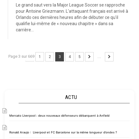
Le grand saut vers la Major League Soccer se rapproche
pour Antoine Griezmann. L'attaquant français est arrivé à
Orlando ces dernières heures afin de débuter ce qu'il
qualifie lui-même de « nouveau chapitre » dans sa
carrière...
Page 3 sur 669
1
2
3
4
5
...
ACTU
Mercato Liverpool : deux nouveaux défenseurs débarquent à Anfield
Ronald Araujo : Liverpool et FC Barcelone sur la même longueur d’ondes ?