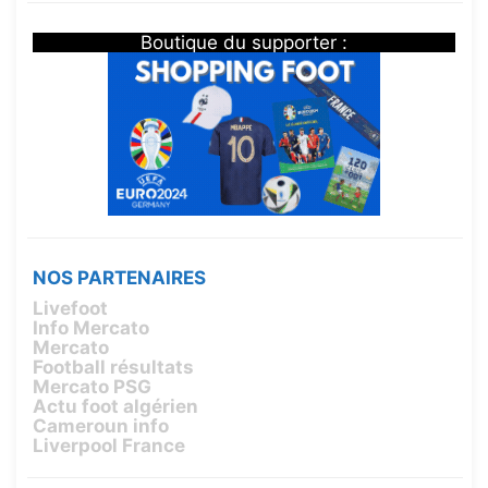
Boutique du supporter :
NOS PARTENAIRES
Livefoot
Info Mercato
Mercato
Football résultats
Mercato PSG
Actu foot algérien
Cameroun info
Liverpool France