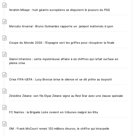
Ibrahim Mbaye : huit géants européens se disputent le joueurs du PSG
Mercato Arsenal : Bruno Guimarães rapporte un jackpot inattendu à Lyon
Coupe du Monde 2030 : l’Espagne sort les griffes pour récupérer la finale
Gianni Infantino : cette mystérieuse affaire à six chiffres qui refait surface en
pleine crise
Crise FIFA-UEFA : Lucy Bronze brise le silence et se dit prête au boycott
Zinédine Zidane: son fils Elyaz Zidane signe au Red Star avec une clause spéciale
FC Nantes : la Brigade Loire revient en tribunes malgré les Kita
OM : Frank McCourt remet 120 millions d’euros, le chiffre qui interpelle